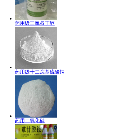
药用级三氯叔丁醇
药用级十二烷基硫酸钠
药用二氧化硅