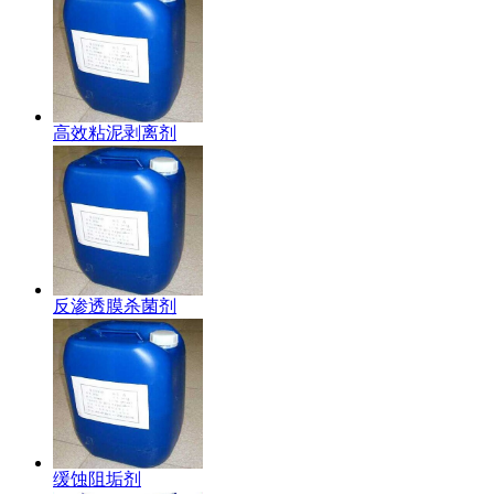
高效粘泥剥离剂
反渗透膜杀菌剂
缓蚀阻垢剂