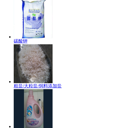
碳酸钾
粗盐/大粒盐/饲料添加盐