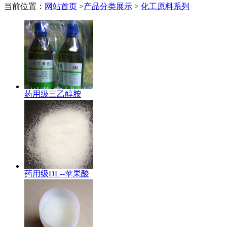
当前位置：
网站首页
>
产品分类展示
>
化工原料系列
药用级三乙醇胺
药用级DL--苹果酸