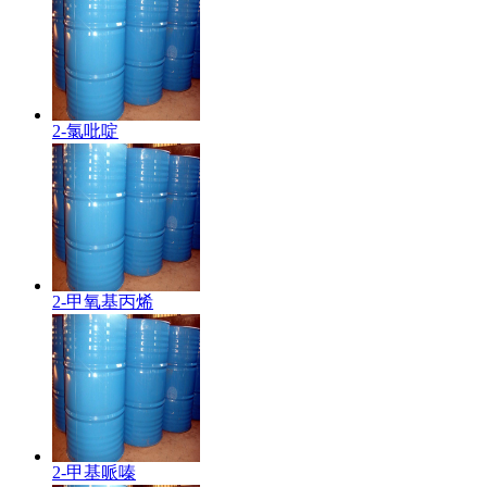
2-氯吡啶
2-甲氧基丙烯
2-甲基哌嗪