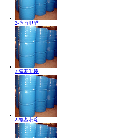
2-噻吩甲醛
2-氰基吡嗪
2-氰基吡啶