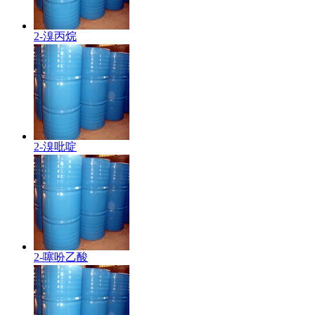
2-溴丙烷
2-溴吡啶
2-噻吩乙酸