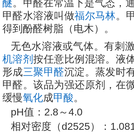
醚
。甲醛在常温下是气态，通
甲醛水溶液叫做
福尔马林
。
得到酚醛树脂（电木）。
无色水溶液或气体。有刺
机溶剂
按任意比例混溶。液
形成
三聚甲醛
沉淀。蒸发时
甲醛。该品为强还原剂，在
缓慢
氧化
成
甲酸
。
pH值：2.8～4.0
相对密度（d2525）：1.081～