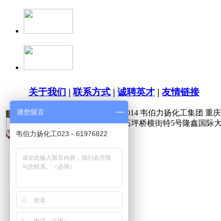
关于我们
|
联系方式
|
诚聘英才
|
友情链接
请您留言
版权所有 Copyright(C)2009-2014 韦伯力扬化工集团 重庆供
公司地址：重庆市九龙坡区石坪桥横街特5号隆鑫国际大
韦伯力扬化工023－61976822