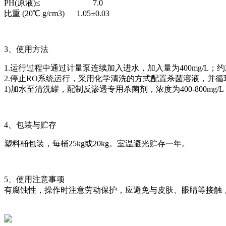
PH(原液)≤
7.0
比重 (20℃ g/cm3)
1.05±0.03
3、使用方法
1.运行过程中通过计量泵连续加入进水，加入量为400mg/L
2.停止RO系统运行，采用化学清洗的方式配置杀菌溶液，并
1)加水至清洗罐，配制反渗透专用杀菌剂，浓度为400-800mg
4、包装与贮存
塑料桶包装，每桶25kg或20kg。室温避光贮存一年。
5、使用注意事项
有腐蚀性，操作时注意劳动保护，应避免与皮肤、眼睛等接触