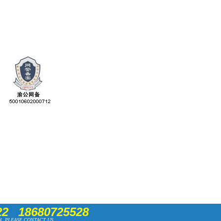
22
18680725528
N, PLEASE CONTACT US