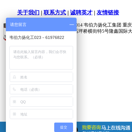
关于我们
|
联系方式
|
诚聘英才
|
友情链接
请您留言
版权所有 Copyright(C)2009-2014 韦伯力扬化工集团 重庆供
公司地址：重庆市九龙坡区石坪桥横街特5号隆鑫国际大
韦伯力扬化工023－61976822
提交