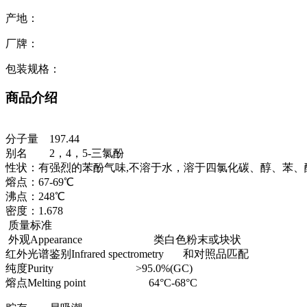
产地：
厂牌：
包装规格：
商品介绍
分子量
197.44
别名
2，4，5-三氯酚
性状：有强烈的苯酚气味,不溶于水，溶于四氯化碳、醇、苯、
熔点：67-69℃
沸点：248℃
密度：1.678
质量标准
外观Appearance 类白色粉末或块状
红外光谱鉴别Infrared spectrometry 和对照品匹配
纯度Purity >95.0%(GC)
熔点Melting point 64°C-68°C