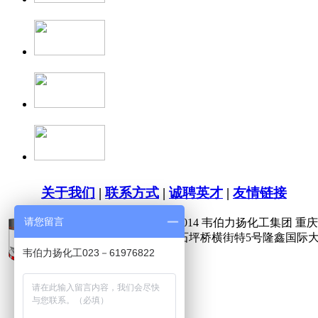
关于我们
|
联系方式
|
诚聘英才
|
友情链接
请您留言
版权所有 Copyright(C)2009-2014 韦伯力扬化工集团 重庆供
公司地址：重庆市九龙坡区石坪桥横街特5号隆鑫国际大
韦伯力扬化工023－61976822